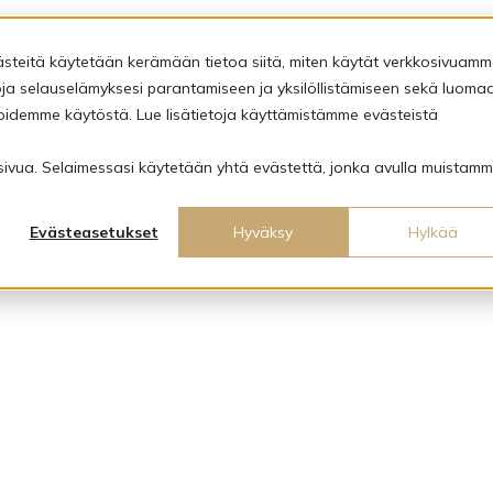
ästeitä käytetään kerämään tietoa siitä, miten käytät verkkosivuamm
a selauselämyksesi parantamiseen ja yksilöllistämiseen sekä luoma
oidemme käytöstä. Lue lisätietoja käyttämistämme evästeistä
kosivua. Selaimessasi käytetään yhtä evästettä, jonka avulla muistamm
Evästeasetukset
Hyväksy
Hylkää