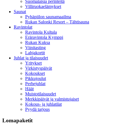
Suomalaisia perinteitä
Villiruokaelämykset
Saunat
Pyhäpiilon saunamaailma
Rukan Salonki Resort – Tähtisauna
Ravintolat
Ravintola Kultala
Eräravintola Kymppi
Rukan Kuksa
Viinitasting
Lahjakortit
Juhlat ja tilaisuudet
Yritykset
Virkistyspäivät
Kokoukset
Pikkujoulut
Perhejuhlat
Häät
Muistotilaisuudet
Merkkipäivät ja valmistujaiset
Kokous- ja juhlatilat
Pyydä tarjous
Lomapaketit