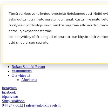
Majoitus
Varaus- ja peruutusehdot
Tämä verkkosivu tallentaa evästeitä tietokoneeseesi. Näitä ev
Ravintolat
Ravintola Kultala
sekä auttamaan meitä muistamaan sinut. Käytämme näitä tietoj
Rukan Kuksa
analyyseja ja tilastoja sekä verkkosivujemme että muiden medi
Eräravintola Kymppi
tietosuojakäytännöstämme.
Saunat
Pyhäpiilon saunamaailma
Jos et hyväksy tätä, tietojasi ei seurata, kun käytät tätä verk
Rukan Salonki Resort – Tähtisauna
että sinua ei saa seurata.
Kokous- ja juhlatilat
Kultala
Kymppi
Pyhäpiilo
Kokous huvilassa
Rukan Salonki Resort
Vastuullisuus
Ota yhteyttä
Aluekartta
instagram
facebook
tripadvisor
Siirry sisältöön
044 247 6632
|
sales@salonkitravels.fi