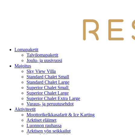
Lomapaketit
Talvilomapaketit
Joulu- ja uusivuosi
Majoitus
Sky View Villa
Standard Chalet Small
Standard Chalet Large
Superior Chalet Small
Superior Chalet Large
Superior Chalet Extra Large
Varaus- ja peruutusehdot
Aktiviteetit
Moottorikelkkasafarit & Ice Karting
Arktiset eläimet
Luonnon rauhassa
Arktisen yön seikkailut