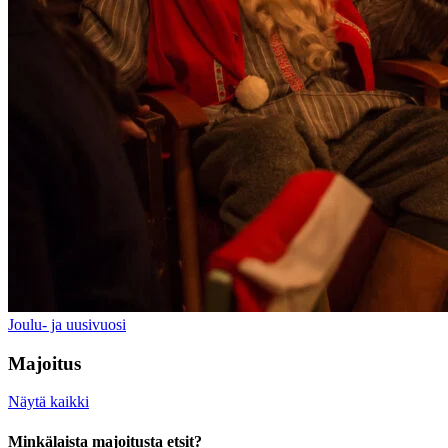
Joulu- ja uusivuosi
Majoitus
Näytä kaikki
Minkälaista majoitusta etsit?