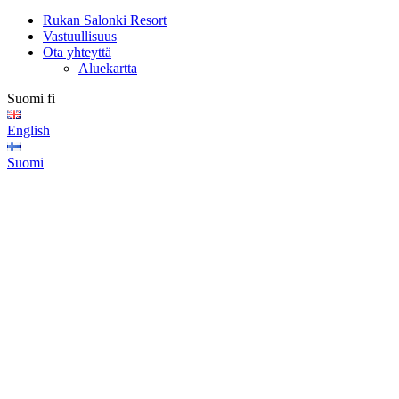
Rukan Salonki Resort
Vastuullisuus
Ota yhteyttä
Aluekartta
Suomi
fi
English
Suomi