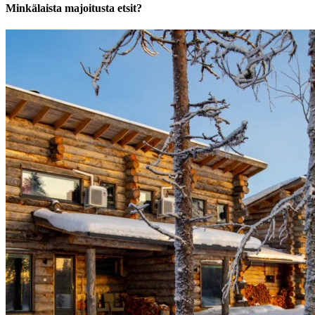
Minkälaista majoitusta etsit?