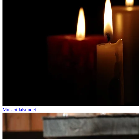
Muistotilaisuudet