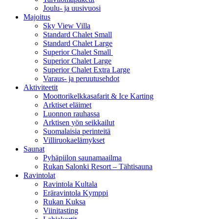
Joulu- ja uusivuosi
Majoitus
Sky View Villa
Standard Chalet Small
Standard Chalet Large
Superior Chalet Small
Superior Chalet Large
Superior Chalet Extra Large
Varaus- ja peruutusehdot
Aktiviteetit
Moottorikelkkasafarit & Ice Karting
Arktiset eläimet
Luonnon rauhassa
Arktisen yön seikkailut
Suomalaisia perinteitä
Villiruokaelämykset
Saunat
Pyhäpiilon saunamaailma
Rukan Salonki Resort – Tähtisauna
Ravintolat
Ravintola Kultala
Eräravintola Kymppi
Rukan Kuksa
Viinitasting