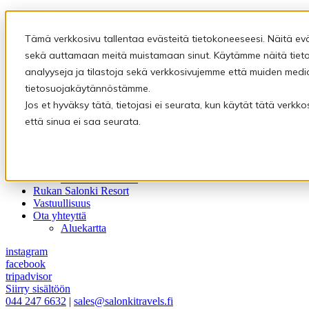
Majoitus
Varaus- ja peruutusehdot
Tämä verkkosivu tallentaa evästeitä tietokoneeseesi. Näitä ev
Ravintolat
Ravintola Kultala
sekä auttamaan meitä muistamaan sinut. Käytämme näitä tietoj
Rukan Kuksa
analyyseja ja tilastoja sekä verkkosivujemme että muiden medi
Eräravintola Kymppi
tietosuojakäytännöstämme.
Saunat
Pyhäpiilon saunamaailma
Jos et hyväksy tätä, tietojasi ei seurata, kun käytät tätä verk
Rukan Salonki Resort – Tähtisauna
että sinua ei saa seurata.
Kokous- ja juhlatilat
Kultala
Kymppi
Pyhäpiilo
Kokous huvilassa
Rukan Salonki Resort
Vastuullisuus
Ota yhteyttä
Aluekartta
instagram
facebook
tripadvisor
Siirry sisältöön
044 247 6632
|
sales@salonkitravels.fi