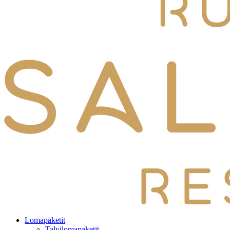
Lomapaketit
Talvilomapaketit