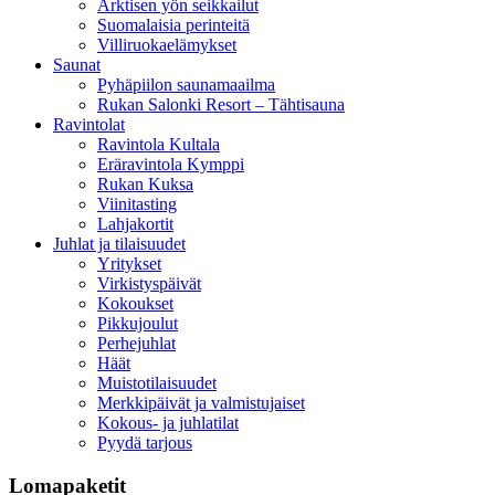
Arktisen yön seikkailut
Suomalaisia perinteitä
Villiruokaelämykset
Saunat
Pyhäpiilon saunamaailma
Rukan Salonki Resort – Tähtisauna
Ravintolat
Ravintola Kultala
Eräravintola Kymppi
Rukan Kuksa
Viinitasting
Lahjakortit
Juhlat ja tilaisuudet
Yritykset
Virkistyspäivät
Kokoukset
Pikkujoulut
Perhejuhlat
Häät
Muistotilaisuudet
Merkkipäivät ja valmistujaiset
Kokous- ja juhlatilat
Pyydä tarjous
Lomapaketit