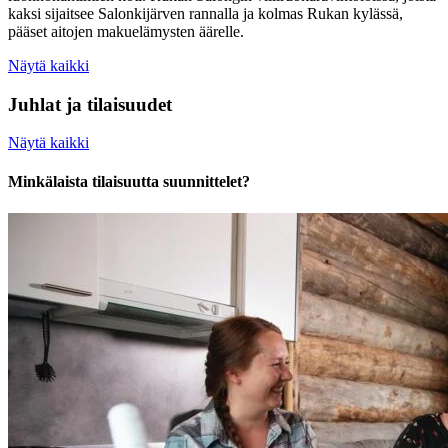
kaksi sijaitsee Salonkijärven rannalla ja kolmas Rukan kylässä,
pääset aitojen makuelämysten äärelle.
Näytä kaikki
Juhlat ja tilaisuudet
Näytä kaikki
Minkälaista tilaisuutta suunnittelet?