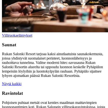
Villiruokaelämykset
Saunat
Rukan Salonki Resort tarjoaa kaksi ainutlaatuista saunakokemusta,
joissa yhdistyvät suomalaiset perinteet, luonnonläheisyys ja
rauhoittava tunnelma. Valitse moderni hitec-savusauna Rukan
Salonki Resortin alueelta tai uppoudu luonnon keskelle Pyhäpiilon
lempeisiin löylyihin ja luontokylpylän rauhaan. Pyhäpiilo sijaitsee
lyhyen ajomatkan päässä Rukan Salonki Resortista.
Näytä kaikki
Ravintolat
Pohjoisen puhtaat metsät ovat kenties maailman maittavimpien
luonnonantimien koti. Rukan Salongin villiruokaravintoloissa, joista