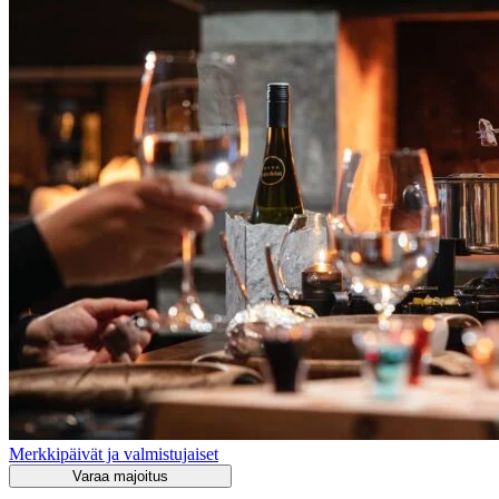
Merkkipäivät ja valmistujaiset
Varaa majoitus