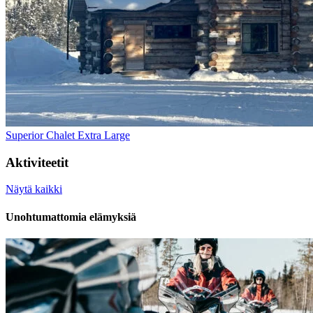
Superior Chalet Extra Large
Aktiviteetit
Näytä kaikki
Unohtumattomia elämyksiä