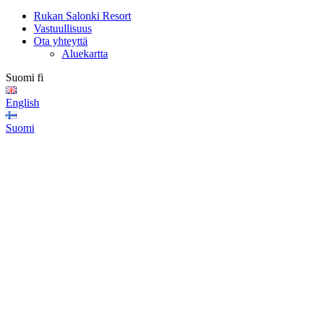
Rukan Salonki Resort
Vastuullisuus
Ota yhteyttä
Aluekartta
Suomi
fi
English
Suomi