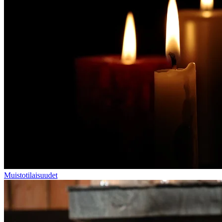
Muistotilaisuudet