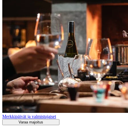
Merkkipäivät ja valmistujaiset
Varaa majoitus