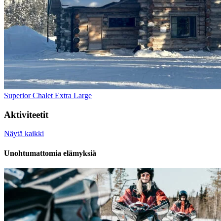
Superior Chalet Extra Large
Aktiviteetit
Näytä kaikki
Unohtumattomia elämyksiä