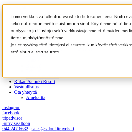
Majoitus
Varaus- ja peruutusehdot
Tämä verkkosivu tallentaa evästeitä tietokoneeseesi. Näitä ev
Ravintolat
Ravintola Kultala
sekä auttamaan meitä muistamaan sinut. Käytämme näitä tietoj
Rukan Kuksa
analyyseja ja tilastoja sekä verkkosivujemme että muiden medi
Eräravintola Kymppi
tietosuojakäytännöstämme.
Saunat
Pyhäpiilon saunamaailma
Jos et hyväksy tätä, tietojasi ei seurata, kun käytät tätä verk
Rukan Salonki Resort – Tähtisauna
että sinua ei saa seurata.
Kokous- ja juhlatilat
Kultala
Kymppi
Pyhäpiilo
Kokous huvilassa
Rukan Salonki Resort
Vastuullisuus
Ota yhteyttä
Aluekartta
instagram
facebook
tripadvisor
Siirry sisältöön
044 247 6632
|
sales@salonkitravels.fi