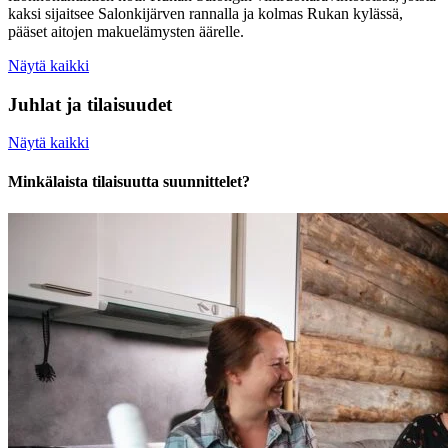
kaksi sijaitsee Salonkijärven rannalla ja kolmas Rukan kylässä,
pääset aitojen makuelämysten äärelle.
Näytä kaikki
Juhlat ja tilaisuudet
Näytä kaikki
Minkälaista tilaisuutta suunnittelet?