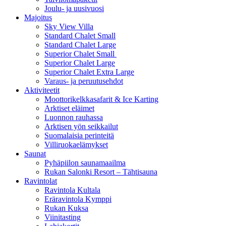
Joulu- ja uusivuosi
Majoitus
Sky View Villa
Standard Chalet Small
Standard Chalet Large
Superior Chalet Small
Superior Chalet Large
Superior Chalet Extra Large
Varaus- ja peruutusehdot
Aktiviteetit
Moottorikelkkasafarit & Ice Karting
Arktiset eläimet
Luonnon rauhassa
Arktisen yön seikkailut
Suomalaisia perinteitä
Villiruokaelämykset
Saunat
Pyhäpiilon saunamaailma
Rukan Salonki Resort – Tähtisauna
Ravintolat
Ravintola Kultala
Eräravintola Kymppi
Rukan Kuksa
Viinitasting