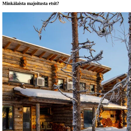
Minkälaista majoitusta etsit?