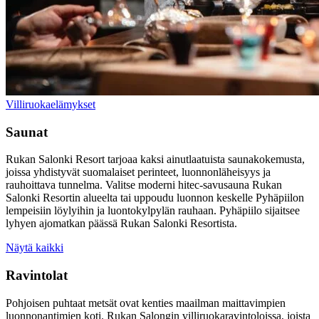
Villiruokaelämykset
Saunat
Rukan Salonki Resort tarjoaa kaksi ainutlaatuista saunakokemusta,
joissa yhdistyvät suomalaiset perinteet, luonnonläheisyys ja
rauhoittava tunnelma. Valitse moderni hitec-savusauna Rukan
Salonki Resortin alueelta tai uppoudu luonnon keskelle Pyhäpiilon
lempeisiin löylyihin ja luontokylpylän rauhaan. Pyhäpiilo sijaitsee
lyhyen ajomatkan päässä Rukan Salonki Resortista.
Näytä kaikki
Ravintolat
Pohjoisen puhtaat metsät ovat kenties maailman maittavimpien
luonnonantimien koti. Rukan Salongin villiruokaravintoloissa, joista