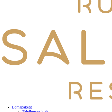
Lomapaketit
Talvilomapaketit