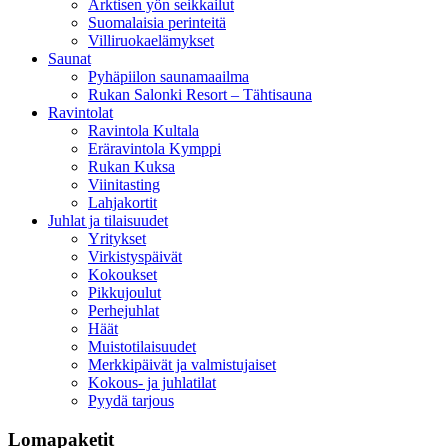
Arktisen yön seikkailut
Suomalaisia perinteitä
Villiruokaelämykset
Saunat
Pyhäpiilon saunamaailma
Rukan Salonki Resort – Tähtisauna
Ravintolat
Ravintola Kultala
Eräravintola Kymppi
Rukan Kuksa
Viinitasting
Lahjakortit
Juhlat ja tilaisuudet
Yritykset
Virkistyspäivät
Kokoukset
Pikkujoulut
Perhejuhlat
Häät
Muistotilaisuudet
Merkkipäivät ja valmistujaiset
Kokous- ja juhlatilat
Pyydä tarjous
Lomapaketit