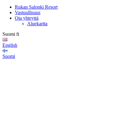
Rukan Salonki Resort
Vastuullisuus
Ota yhteyttä
Aluekartta
Suomi
fi
English
Suomi