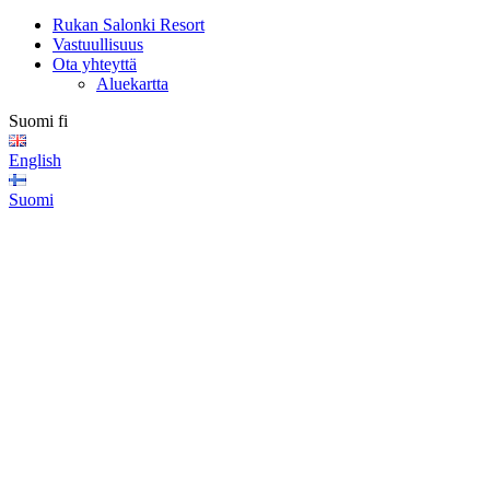
Rukan Salonki Resort
Vastuullisuus
Ota yhteyttä
Aluekartta
Suomi
fi
English
Suomi