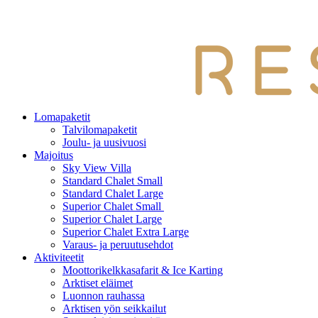
Lomapaketit
Talvilomapaketit
Joulu- ja uusivuosi
Majoitus
Sky View Villa
Standard Chalet Small
Standard Chalet Large
Superior Chalet Small
Superior Chalet Large
Superior Chalet Extra Large
Varaus- ja peruutusehdot
Aktiviteetit
Moottorikelkkasafarit & Ice Karting
Arktiset eläimet
Luonnon rauhassa
Arktisen yön seikkailut