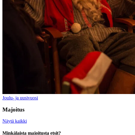
Joulu- ja uusivuosi
Majoitus
Näytä kaikki
Minkälaista majoitusta etsit?