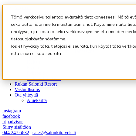
Majoitus
Varaus- ja peruutusehdot
Tämä verkkosivu tallentaa evästeitä tietokoneeseesi. Näitä ev
Ravintolat
Ravintola Kultala
sekä auttamaan meitä muistamaan sinut. Käytämme näitä tietoj
Rukan Kuksa
analyyseja ja tilastoja sekä verkkosivujemme että muiden medi
Eräravintola Kymppi
tietosuojakäytännöstämme.
Saunat
Pyhäpiilon saunamaailma
Jos et hyväksy tätä, tietojasi ei seurata, kun käytät tätä verk
Rukan Salonki Resort – Tähtisauna
että sinua ei saa seurata.
Kokous- ja juhlatilat
Kultala
Kymppi
Pyhäpiilo
Kokous huvilassa
Rukan Salonki Resort
Vastuullisuus
Ota yhteyttä
Aluekartta
instagram
facebook
tripadvisor
Siirry sisältöön
044 247 6632
|
sales@salonkitravels.fi