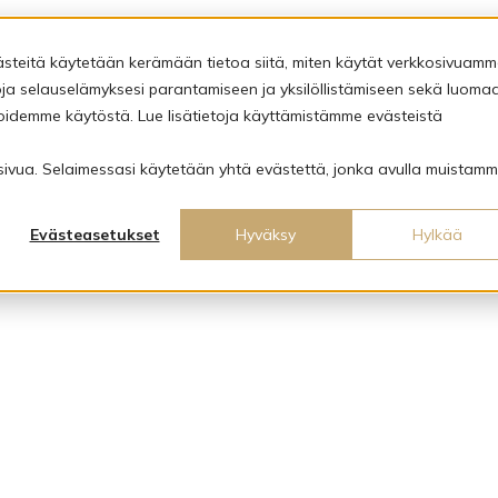
ästeitä käytetään kerämään tietoa siitä, miten käytät verkkosivuamm
a selauselämyksesi parantamiseen ja yksilöllistämiseen sekä luoma
oidemme käytöstä. Lue lisätietoja käyttämistämme evästeistä
kosivua. Selaimessasi käytetään yhtä evästettä, jonka avulla muistamm
Evästeasetukset
Hyväksy
Hylkää