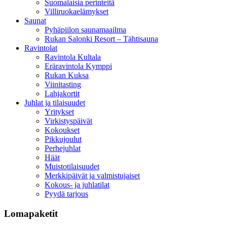
Suomalaisia perinteitä
Villiruokaelämykset
Saunat
Pyhäpiilon saunamaailma
Rukan Salonki Resort – Tähtisauna
Ravintolat
Ravintola Kultala
Eräravintola Kymppi
Rukan Kuksa
Viinitasting
Lahjakortit
Juhlat ja tilaisuudet
Yritykset
Virkistyspäivät
Kokoukset
Pikkujoulut
Perhejuhlat
Häät
Muistotilaisuudet
Merkkipäivät ja valmistujaiset
Kokous- ja juhlatilat
Pyydä tarjous
Lomapaketit