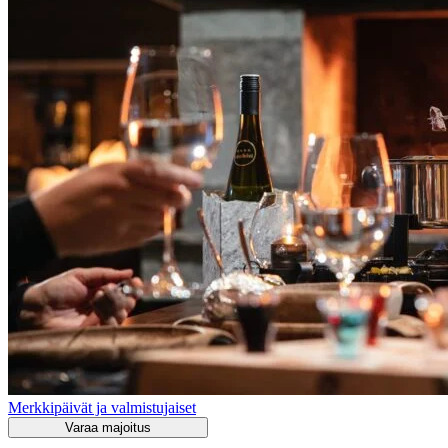
Merkkipäivät ja valmistujaiset
Varaa majoitus