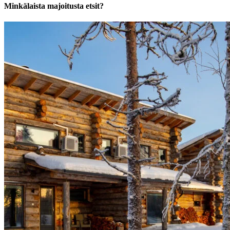
Minkälaista majoitusta etsit?