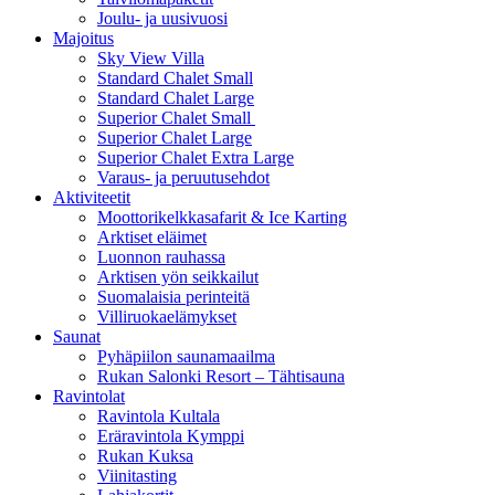
Joulu- ja uusivuosi
Majoitus
Sky View Villa
Standard Chalet Small
Standard Chalet Large
Superior Chalet Small
Superior Chalet Large
Superior Chalet Extra Large
Varaus- ja peruutusehdot
Aktiviteetit
Moottorikelkkasafarit & Ice Karting
Arktiset eläimet
Luonnon rauhassa
Arktisen yön seikkailut
Suomalaisia perinteitä
Villiruokaelämykset
Saunat
Pyhäpiilon saunamaailma
Rukan Salonki Resort – Tähtisauna
Ravintolat
Ravintola Kultala
Eräravintola Kymppi
Rukan Kuksa
Viinitasting