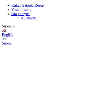
Rukan Salonki Resort
Vastuullisuus
Ota yhteyttä
Aluekartta
Suomi
fi
English
Suomi