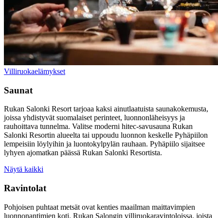
Villiruokaelämykset
Saunat
Rukan Salonki Resort tarjoaa kaksi ainutlaatuista saunakokemusta,
joissa yhdistyvät suomalaiset perinteet, luonnonläheisyys ja
rauhoittava tunnelma. Valitse moderni hitec-savusauna Rukan
Salonki Resortin alueelta tai uppoudu luonnon keskelle Pyhäpiilon
lempeisiin löylyihin ja luontokylpylän rauhaan. Pyhäpiilo sijaitsee
lyhyen ajomatkan päässä Rukan Salonki Resortista.
Näytä kaikki
Ravintolat
Pohjoisen puhtaat metsät ovat kenties maailman maittavimpien
luonnonantimien koti. Rukan Salongin villiruokaravintoloissa, joista