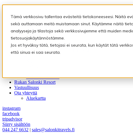
Majoitus
Varaus- ja peruutusehdot
Tämä verkkosivu tallentaa evästeitä tietokoneeseesi. Näitä ev
Ravintolat
Ravintola Kultala
sekä auttamaan meitä muistamaan sinut. Käytämme näitä tietoj
Rukan Kuksa
analyyseja ja tilastoja sekä verkkosivujemme että muiden medi
Eräravintola Kymppi
tietosuojakäytännöstämme.
Saunat
Pyhäpiilon saunamaailma
Jos et hyväksy tätä, tietojasi ei seurata, kun käytät tätä verk
Rukan Salonki Resort – Tähtisauna
että sinua ei saa seurata.
Kokous- ja juhlatilat
Kultala
Kymppi
Pyhäpiilo
Kokous huvilassa
Rukan Salonki Resort
Vastuullisuus
Ota yhteyttä
Aluekartta
instagram
facebook
tripadvisor
Siirry sisältöön
044 247 6632
|
sales@salonkitravels.fi