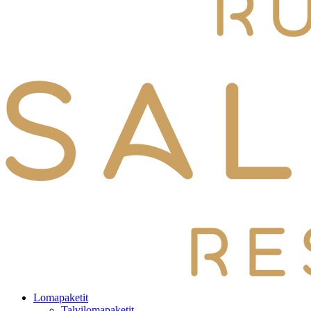
Lomapaketit
Talvilomapaketit