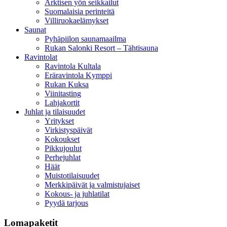
Arktisen yön seikkailut
Suomalaisia perinteitä
Villiruokaelämykset
Saunat
Pyhäpiilon saunamaailma
Rukan Salonki Resort – Tähtisauna
Ravintolat
Ravintola Kultala
Eräravintola Kymppi
Rukan Kuksa
Viinitasting
Lahjakortit
Juhlat ja tilaisuudet
Yritykset
Virkistyspäivät
Kokoukset
Pikkujoulut
Perhejuhlat
Häät
Muistotilaisuudet
Merkkipäivät ja valmistujaiset
Kokous- ja juhlatilat
Pyydä tarjous
Lomapaketit