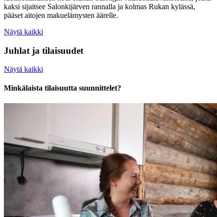
kaksi sijaitsee Salonkijärven rannalla ja kolmas Rukan kylässä,
pääset aitojen makuelämysten äärelle.
Näytä kaikki
Juhlat ja tilaisuudet
Näytä kaikki
Minkälaista tilaisuutta suunnittelet?