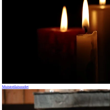
Muistotilaisuudet