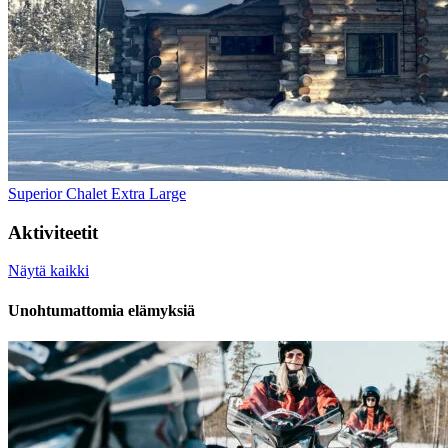
Superior Chalet Extra Large
Aktiviteetit
Näytä kaikki
Unohtumattomia elämyksiä