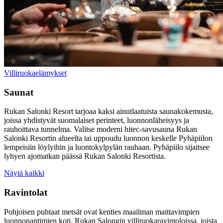
Villiruokaelämykset
Saunat
Rukan Salonki Resort tarjoaa kaksi ainutlaatuista saunakokemusta,
joissa yhdistyvät suomalaiset perinteet, luonnonläheisyys ja
rauhoittava tunnelma. Valitse moderni hitec-savusauna Rukan
Salonki Resortin alueelta tai uppoudu luonnon keskelle Pyhäpiilon
lempeisiin löylyihin ja luontokylpylän rauhaan. Pyhäpiilo sijaitsee
lyhyen ajomatkan päässä Rukan Salonki Resortista.
Näytä kaikki
Ravintolat
Pohjoisen puhtaat metsät ovat kenties maailman maittavimpien
luonnonantimien koti. Rukan Salongin villiruokaravintoloissa, joista