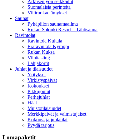
Arktisen yön seikkailut
Suomalaisia perinteitä
Villiruokaelämykset
Saunat
Pyhäpiilon saunamaailma
Rukan Salonki Resort – Tähtisauna
Ravintolat
Ravintola Kultala
Eräravintola Kymppi
Rukan Kuksa
Viinitasting
Lahjakortit
Juhlat ja tilaisuudet
Yritykset
Virkistyspäivät
Kokoukset
Pikkujoulut
Perhejuhlat
Häät
Muistotilaisuudet
Merkkipäivät ja valmistujaiset
Kokous- ja juhlatilat
Pyydä tarjous
Lomapaketit