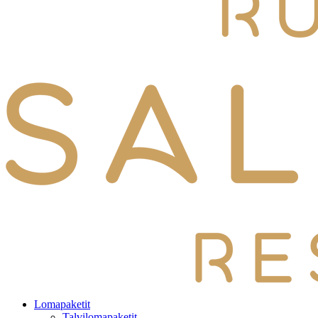
Lomapaketit
Talvilomapaketit