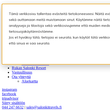
Majoitus
Varaus- ja peruutusehdot
Tämä verkkosivu tallentaa evästeitä tietokoneeseesi. Näitä ev
Ravintolat
Ravintola Kultala
sekä auttamaan meitä muistamaan sinut. Käytämme näitä tietoj
Rukan Kuksa
analyyseja ja tilastoja sekä verkkosivujemme että muiden medi
Eräravintola Kymppi
tietosuojakäytännöstämme.
Saunat
Pyhäpiilon saunamaailma
Jos et hyväksy tätä, tietojasi ei seurata, kun käytät tätä verk
Rukan Salonki Resort – Tähtisauna
että sinua ei saa seurata.
Kokous- ja juhlatilat
Kultala
Kymppi
Pyhäpiilo
Kokous huvilassa
Rukan Salonki Resort
Vastuullisuus
Ota yhteyttä
Aluekartta
instagram
facebook
tripadvisor
Siirry sisältöön
044 247 6632
|
sales@salonkitravels.fi