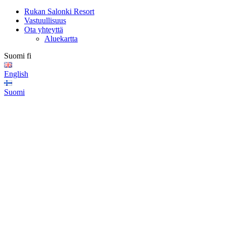
Rukan Salonki Resort
Vastuullisuus
Ota yhteyttä
Aluekartta
Suomi
fi
English
Suomi