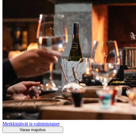
Merkkipäivät ja valmistujaiset
Varaa majoitus