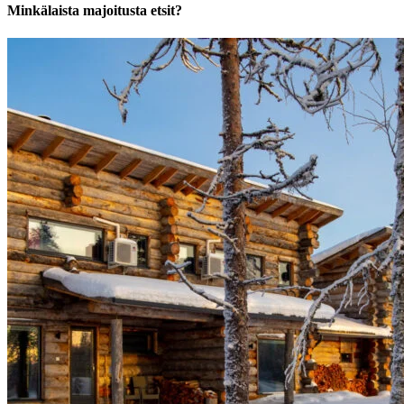
Minkälaista majoitusta etsit?