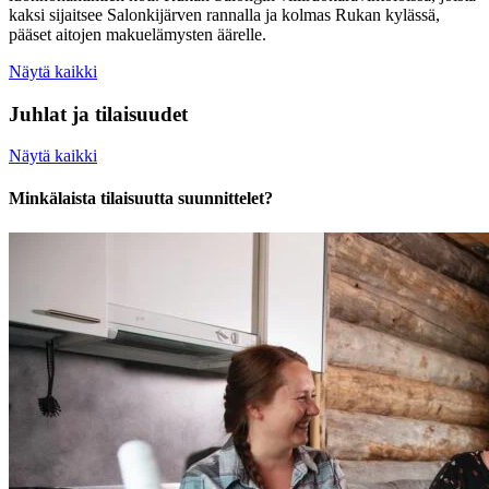
kaksi sijaitsee Salonkijärven rannalla ja kolmas Rukan kylässä,
pääset aitojen makuelämysten äärelle.
Näytä kaikki
Juhlat ja tilaisuudet
Näytä kaikki
Minkälaista tilaisuutta suunnittelet?