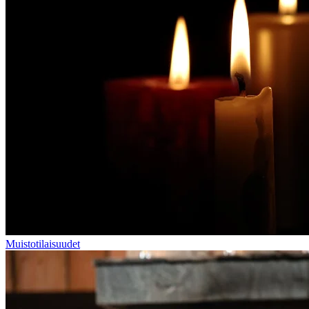
Muistotilaisuudet