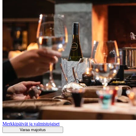
Merkkipäivät ja valmistujaiset
Varaa majoitus