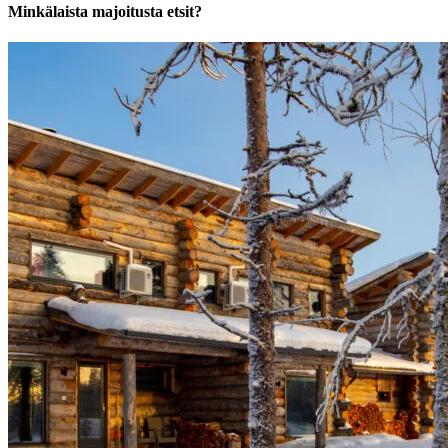
Minkälaista majoitusta etsit?