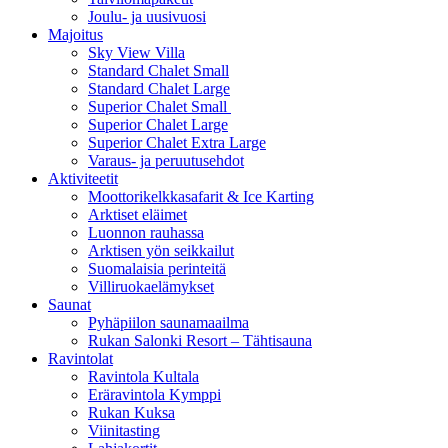
Joulu- ja uusivuosi
Majoitus
Sky View Villa
Standard Chalet Small
Standard Chalet Large
Superior Chalet Small
Superior Chalet Large
Superior Chalet Extra Large
Varaus- ja peruutusehdot
Aktiviteetit
Moottorikelkkasafarit & Ice Karting
Arktiset eläimet
Luonnon rauhassa
Arktisen yön seikkailut
Suomalaisia perinteitä
Villiruokaelämykset
Saunat
Pyhäpiilon saunamaailma
Rukan Salonki Resort – Tähtisauna
Ravintolat
Ravintola Kultala
Eräravintola Kymppi
Rukan Kuksa
Viinitasting