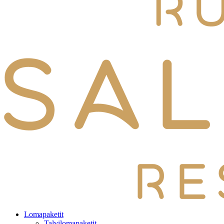
Lomapaketit
Talvilomapaketit