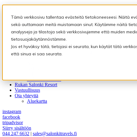
Majoitus
Varaus- ja peruutusehdot
Tämä verkkosivu tallentaa evästeitä tietokoneeseesi. Näitä ev
Ravintolat
Ravintola Kultala
sekä auttamaan meitä muistamaan sinut. Käytämme näitä tietoj
Rukan Kuksa
analyyseja ja tilastoja sekä verkkosivujemme että muiden medi
Eräravintola Kymppi
tietosuojakäytännöstämme.
Saunat
Pyhäpiilon saunamaailma
Jos et hyväksy tätä, tietojasi ei seurata, kun käytät tätä verk
Rukan Salonki Resort – Tähtisauna
että sinua ei saa seurata.
Kokous- ja juhlatilat
Kultala
Kymppi
Pyhäpiilo
Kokous huvilassa
Rukan Salonki Resort
Vastuullisuus
Ota yhteyttä
Aluekartta
instagram
facebook
tripadvisor
Siirry sisältöön
044 247 6632
|
sales@salonkitravels.fi