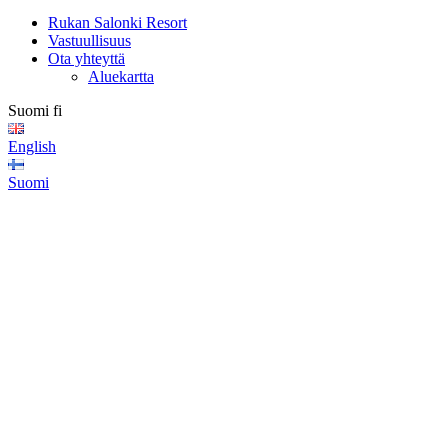
Rukan Salonki Resort
Vastuullisuus
Ota yhteyttä
Aluekartta
Suomi
fi
English
Suomi