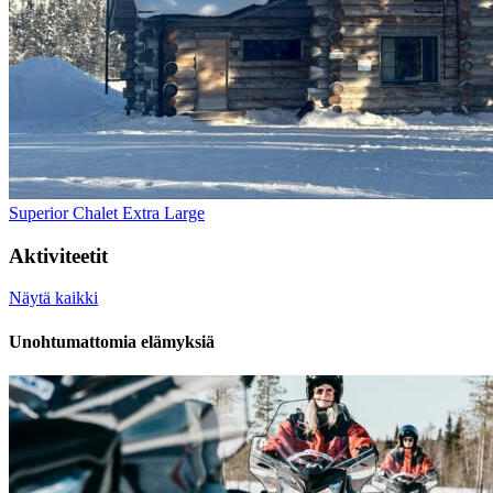
Superior Chalet Extra Large
Aktiviteetit
Näytä kaikki
Unohtumattomia elämyksiä