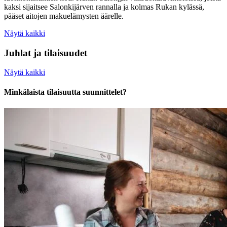
kaksi sijaitsee Salonkijärven rannalla ja kolmas Rukan kylässä,
pääset aitojen makuelämysten äärelle.
Näytä kaikki
Juhlat ja tilaisuudet
Näytä kaikki
Minkälaista tilaisuutta suunnittelet?