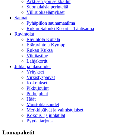
Arktisen yön seikkailut
Suomalaisia perinteitä
Villiruokaelämykset
Saunat
Pyhäpiilon saunamaailma
Rukan Salonki Resort – Tähtisauna
Ravintolat
Ravintola Kultala
Eräravintola Kymppi
Rukan Kuksa
Viinitasting
Lahjakortit
Juhlat ja tilaisuudet
Yritykset
Virkistyspäivät
Kokoukset
Pikkujoulut
Perhejuhlat
Häät
Muistotilaisuudet
Merkkipäivät ja valmistujaiset
Kokous- ja juhlatilat
Pyydä tarjous
Lomapaketit