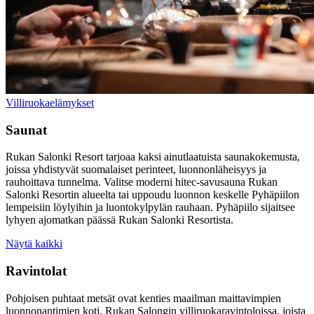
Villiruokaelämykset
Saunat
Rukan Salonki Resort tarjoaa kaksi ainutlaatuista saunakokemusta,
joissa yhdistyvät suomalaiset perinteet, luonnonläheisyys ja
rauhoittava tunnelma. Valitse moderni hitec-savusauna Rukan
Salonki Resortin alueelta tai uppoudu luonnon keskelle Pyhäpiilon
lempeisiin löylyihin ja luontokylpylän rauhaan. Pyhäpiilo sijaitsee
lyhyen ajomatkan päässä Rukan Salonki Resortista.
Näytä kaikki
Ravintolat
Pohjoisen puhtaat metsät ovat kenties maailman maittavimpien
luonnonantimien koti. Rukan Salongin villiruokaravintoloissa, joista