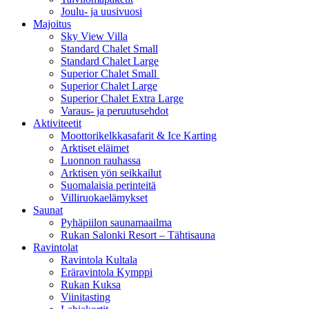
Joulu- ja uusivuosi
Majoitus
Sky View Villa
Standard Chalet Small
Standard Chalet Large
Superior Chalet Small
Superior Chalet Large
Superior Chalet Extra Large
Varaus- ja peruutusehdot
Aktiviteetit
Moottorikelkkasafarit & Ice Karting
Arktiset eläimet
Luonnon rauhassa
Arktisen yön seikkailut
Suomalaisia perinteitä
Villiruokaelämykset
Saunat
Pyhäpiilon saunamaailma
Rukan Salonki Resort – Tähtisauna
Ravintolat
Ravintola Kultala
Eräravintola Kymppi
Rukan Kuksa
Viinitasting