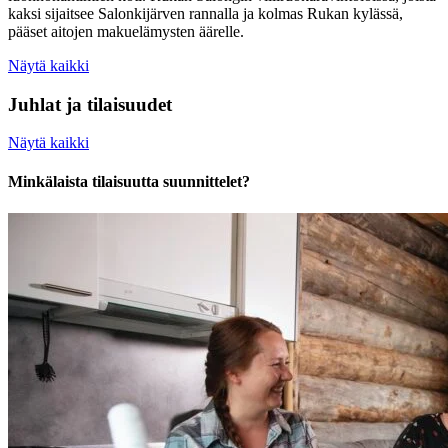
kaksi sijaitsee Salonkijärven rannalla ja kolmas Rukan kylässä,
pääset aitojen makuelämysten äärelle.
Näytä kaikki
Juhlat ja tilaisuudet
Näytä kaikki
Minkälaista tilaisuutta suunnittelet?