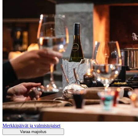
Merkkipäivät ja valmistujaiset
Varaa majoitus