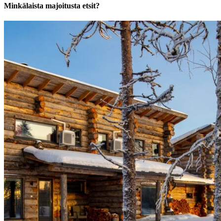
Minkälaista majoitusta etsit?