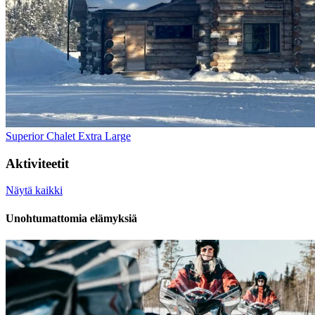
Superior Chalet Extra Large
Aktiviteetit
Näytä kaikki
Unohtumattomia elämyksiä