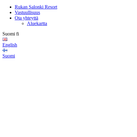
Rukan Salonki Resort
Vastuullisuus
Ota yhteyttä
Aluekartta
Suomi
fi
English
Suomi