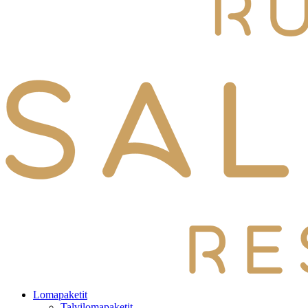
Lomapaketit
Talvilomapaketit