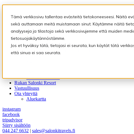
Majoitus
Varaus- ja peruutusehdot
Tämä verkkosivu tallentaa evästeitä tietokoneeseesi. Näitä ev
Ravintolat
Ravintola Kultala
sekä auttamaan meitä muistamaan sinut. Käytämme näitä tietoj
Rukan Kuksa
analyyseja ja tilastoja sekä verkkosivujemme että muiden medi
Eräravintola Kymppi
tietosuojakäytännöstämme.
Saunat
Pyhäpiilon saunamaailma
Jos et hyväksy tätä, tietojasi ei seurata, kun käytät tätä verk
Rukan Salonki Resort – Tähtisauna
että sinua ei saa seurata.
Kokous- ja juhlatilat
Kultala
Kymppi
Pyhäpiilo
Kokous huvilassa
Rukan Salonki Resort
Vastuullisuus
Ota yhteyttä
Aluekartta
instagram
facebook
tripadvisor
Siirry sisältöön
044 247 6632
|
sales@salonkitravels.fi