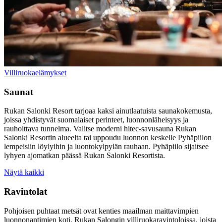
Villiruokaelämykset
Saunat
Rukan Salonki Resort tarjoaa kaksi ainutlaatuista saunakokemusta,
joissa yhdistyvät suomalaiset perinteet, luonnonläheisyys ja
rauhoittava tunnelma. Valitse moderni hitec-savusauna Rukan
Salonki Resortin alueelta tai uppoudu luonnon keskelle Pyhäpiilon
lempeisiin löylyihin ja luontokylpylän rauhaan. Pyhäpiilo sijaitsee
lyhyen ajomatkan päässä Rukan Salonki Resortista.
Näytä kaikki
Ravintolat
Pohjoisen puhtaat metsät ovat kenties maailman maittavimpien
luonnonantimien koti. Rukan Salongin villiruokaravintoloissa, joista