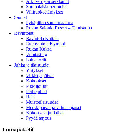
Arktisen yön seikkailut
Suomalaisia perinteitä
Villiruokaelämykset
Saunat
Pyhäpiilon saunamaailma
Rukan Salonki Resort – Tähtisauna
Ravintolat
Ravintola Kultala
Eräravintola Kymppi
Rukan Kuksa
Viinitasting
Lahjakortit
Juhlat ja tilaisuudet
Yritykset
Virkistyspäivät
Kokoukset
Pikkujoulut
Perhejuhlat
Häät
Muistotilaisuudet
Merkkipäivät ja valmistujaiset
Kokous- ja juhlatilat
Pyydä tarjous
Lomapaketit