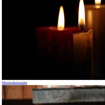
Muistotilaisuudet