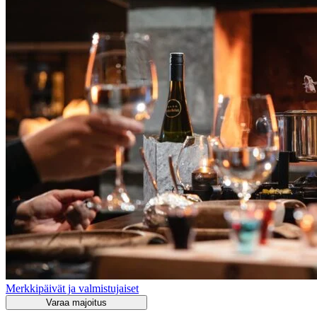
Merkkipäivät ja valmistujaiset
Varaa majoitus