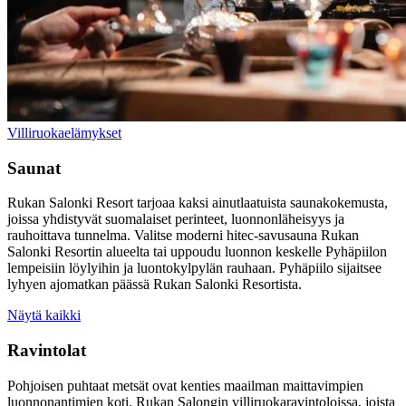
Villiruokaelämykset
Saunat
Rukan Salonki Resort tarjoaa kaksi ainutlaatuista saunakokemusta,
joissa yhdistyvät suomalaiset perinteet, luonnonläheisyys ja
rauhoittava tunnelma. Valitse moderni hitec-savusauna Rukan
Salonki Resortin alueelta tai uppoudu luonnon keskelle Pyhäpiilon
lempeisiin löylyihin ja luontokylpylän rauhaan. Pyhäpiilo sijaitsee
lyhyen ajomatkan päässä Rukan Salonki Resortista.
Näytä kaikki
Ravintolat
Pohjoisen puhtaat metsät ovat kenties maailman maittavimpien
luonnonantimien koti. Rukan Salongin villiruokaravintoloissa, joista