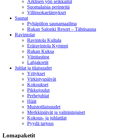
Arktisen yön seikkailut
Suomalaisia perinteitä
Villiruokaelämykset
Saunat
Pyhäpiilon saunamaailma
Rukan Salonki Resort – Tähtisauna
Ravintolat
Ravintola Kultala
Eräravintola Kymppi
Rukan Kuksa
Viinitasting
Lahjakortit
Juhlat ja tilaisuudet
Yritykset
Virkistyspäivät
Kokoukset
Pikkujoulut
Perhejuhlat
Häät
Muistotilaisuudet
Merkkipäivät ja valmistujaiset
Kokous- ja juhlatilat
Pyydä tarjous
Lomapaketit