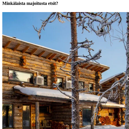
Minkälaista majoitusta etsit?