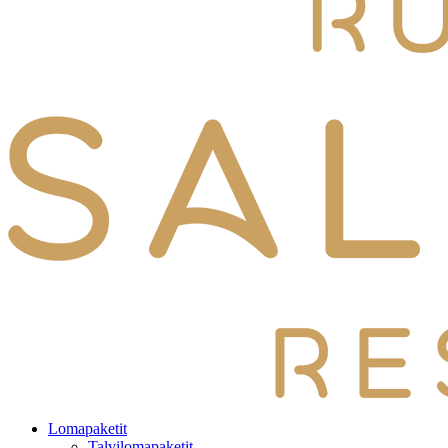
Lomapaketit
Talvilomapaketit