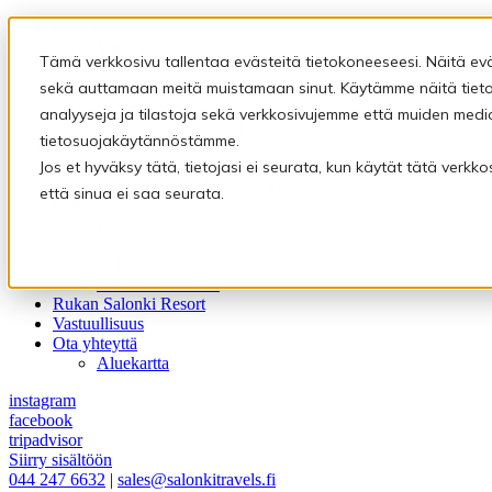
Majoitus
Varaus- ja peruutusehdot
Tämä verkkosivu tallentaa evästeitä tietokoneeseesi. Näitä ev
Ravintolat
Ravintola Kultala
sekä auttamaan meitä muistamaan sinut. Käytämme näitä tietoj
Rukan Kuksa
analyyseja ja tilastoja sekä verkkosivujemme että muiden medi
Eräravintola Kymppi
tietosuojakäytännöstämme.
Saunat
Pyhäpiilon saunamaailma
Jos et hyväksy tätä, tietojasi ei seurata, kun käytät tätä verk
Rukan Salonki Resort – Tähtisauna
että sinua ei saa seurata.
Kokous- ja juhlatilat
Kultala
Kymppi
Pyhäpiilo
Kokous huvilassa
Rukan Salonki Resort
Vastuullisuus
Ota yhteyttä
Aluekartta
instagram
facebook
tripadvisor
Siirry sisältöön
044 247 6632
|
sales@salonkitravels.fi