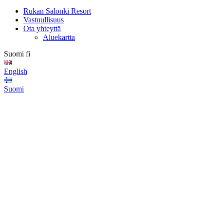
Rukan Salonki Resort
Vastuullisuus
Ota yhteyttä
Aluekartta
Suomi
fi
English
Suomi