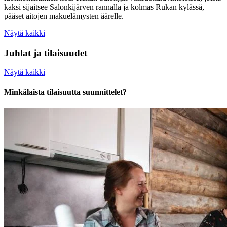
kaksi sijaitsee Salonkijärven rannalla ja kolmas Rukan kylässä,
pääset aitojen makuelämysten äärelle.
Näytä kaikki
Juhlat ja tilaisuudet
Näytä kaikki
Minkälaista tilaisuutta suunnittelet?