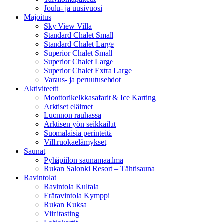
Joulu- ja uusivuosi
Majoitus
Sky View Villa
Standard Chalet Small
Standard Chalet Large
Superior Chalet Small
Superior Chalet Large
Superior Chalet Extra Large
Varaus- ja peruutusehdot
Aktiviteetit
Moottorikelkkasafarit & Ice Karting
Arktiset eläimet
Luonnon rauhassa
Arktisen yön seikkailut
Suomalaisia perinteitä
Villiruokaelämykset
Saunat
Pyhäpiilon saunamaailma
Rukan Salonki Resort – Tähtisauna
Ravintolat
Ravintola Kultala
Eräravintola Kymppi
Rukan Kuksa
Viinitasting