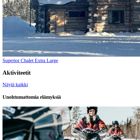
Superior Chalet Extra Large
Aktiviteetit
Näytä kaikki
Unohtumattomia elämyksiä