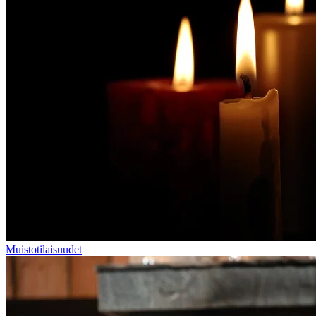
Muistotilaisuudet