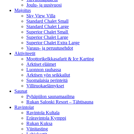
Joulu- ja uusivuosi
Majoitus
Sky View Villa
Standard Chalet Small
Standard Chalet Large
Superior Chalet Small
Superior Chalet Large
Superior Chalet Extra Large
Varaus- ja peruutusehdot
Aktiviteetit
Moottorikelkkasafarit & Ice Karting
Arktiset eläimet
Luonnon rauhassa
Arktisen yön seikkailut
Suomalaisia perinteitä
Villiruokaelämykset
Saunat
Pyhäpiilon saunamaailma
Rukan Salonki Resort – Tähtisauna
Ravintolat
Ravintola Kultala
Eräravintola Kymppi
Rukan Kuksa
Viinitasting