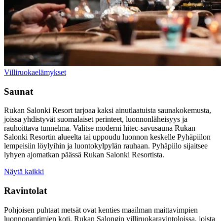
Villiruokaelämykset
Saunat
Rukan Salonki Resort tarjoaa kaksi ainutlaatuista saunakokemusta,
joissa yhdistyvät suomalaiset perinteet, luonnonläheisyys ja
rauhoittava tunnelma. Valitse moderni hitec-savusauna Rukan
Salonki Resortin alueelta tai uppoudu luonnon keskelle Pyhäpiilon
lempeisiin löylyihin ja luontokylpylän rauhaan. Pyhäpiilo sijaitsee
lyhyen ajomatkan päässä Rukan Salonki Resortista.
Näytä kaikki
Ravintolat
Pohjoisen puhtaat metsät ovat kenties maailman maittavimpien
luonnonantimien koti. Rukan Salongin villiruokaravintoloissa, joista