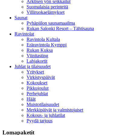
Arktisen yön seikkailut
Suomalaisia perinteitä
Villiruokaelämykset
Saunat
Pyhäpiilon saunamaailma
Rukan Salonki Resort – Tähtisauna
Ravintolat
Ravintola Kultala
Eräravintola Kymppi
Rukan Kuksa
Viinitasting
Lahjakortit
Juhlat ja tilaisuudet
Yritykset
Virkistyspäivät
Kokoukset
Pikkujoulut
Perhejuhlat
Häät
Muistotilaisuudet
Merkkipäivät ja valmistujaiset
Kokous- ja juhlatilat
Pyydä tarjous
Lomapaketit