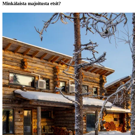
Minkälaista majoitusta etsit?