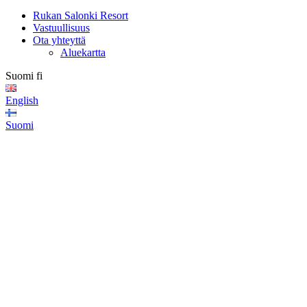
Rukan Salonki Resort
Vastuullisuus
Ota yhteyttä
Aluekartta
Suomi
fi
English
Suomi