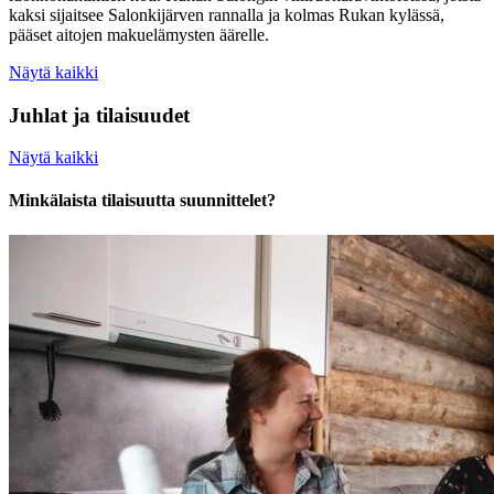
kaksi sijaitsee Salonkijärven rannalla ja kolmas Rukan kylässä,
pääset aitojen makuelämysten äärelle.
Näytä kaikki
Juhlat ja tilaisuudet
Näytä kaikki
Minkälaista tilaisuutta suunnittelet?