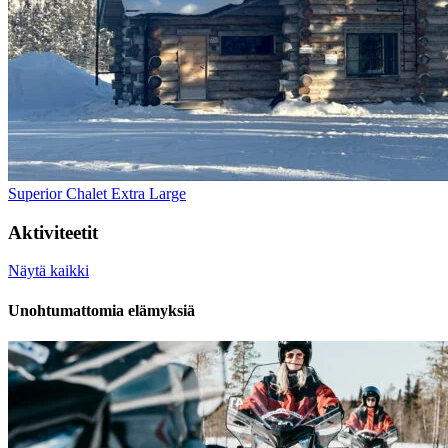
Superior Chalet Extra Large
Aktiviteetit
Näytä kaikki
Unohtumattomia elämyksiä