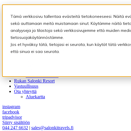
Majoitus
Varaus- ja peruutusehdot
Tämä verkkosivu tallentaa evästeitä tietokoneeseesi. Näitä ev
Ravintolat
Ravintola Kultala
sekä auttamaan meitä muistamaan sinut. Käytämme näitä tietoj
Rukan Kuksa
analyyseja ja tilastoja sekä verkkosivujemme että muiden medi
Eräravintola Kymppi
tietosuojakäytännöstämme.
Saunat
Pyhäpiilon saunamaailma
Jos et hyväksy tätä, tietojasi ei seurata, kun käytät tätä verk
Rukan Salonki Resort – Tähtisauna
että sinua ei saa seurata.
Kokous- ja juhlatilat
Kultala
Kymppi
Pyhäpiilo
Kokous huvilassa
Rukan Salonki Resort
Vastuullisuus
Ota yhteyttä
Aluekartta
instagram
facebook
tripadvisor
Siirry sisältöön
044 247 6632
|
sales@salonkitravels.fi