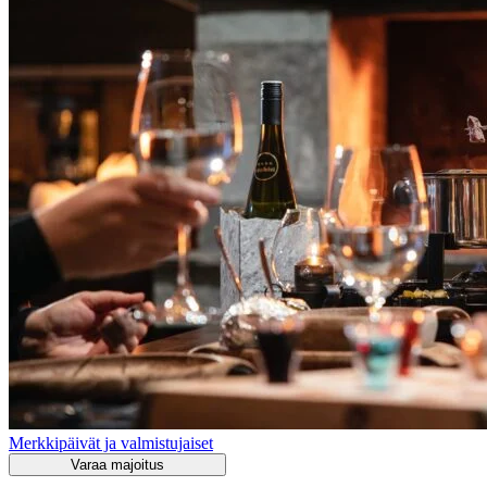
Merkkipäivät ja valmistujaiset
Varaa majoitus