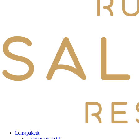
Lomapaketit
Talvilomapaketit