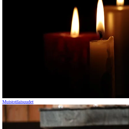
Muistotilaisuudet