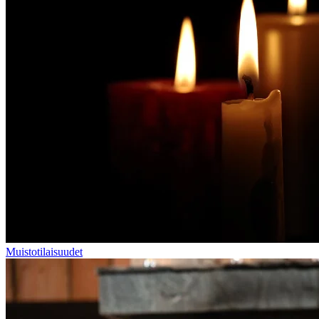
Muistotilaisuudet