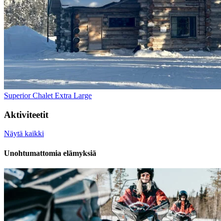
Superior Chalet Extra Large
Aktiviteetit
Näytä kaikki
Unohtumattomia elämyksiä