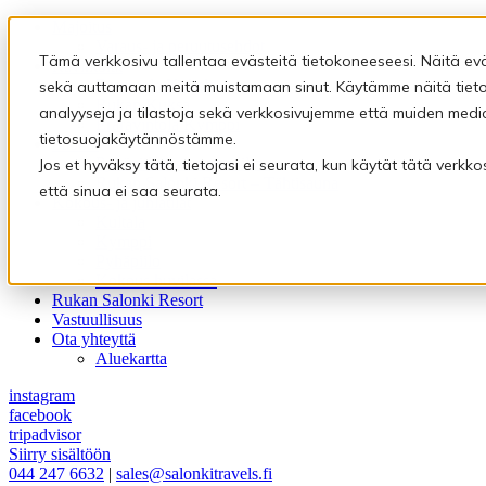
Majoitus
Varaus- ja peruutusehdot
Tämä verkkosivu tallentaa evästeitä tietokoneeseesi. Näitä ev
Ravintolat
Ravintola Kultala
sekä auttamaan meitä muistamaan sinut. Käytämme näitä tietoj
Rukan Kuksa
analyyseja ja tilastoja sekä verkkosivujemme että muiden medi
Eräravintola Kymppi
tietosuojakäytännöstämme.
Saunat
Pyhäpiilon saunamaailma
Jos et hyväksy tätä, tietojasi ei seurata, kun käytät tätä verk
Rukan Salonki Resort – Tähtisauna
että sinua ei saa seurata.
Kokous- ja juhlatilat
Kultala
Kymppi
Pyhäpiilo
Kokous huvilassa
Rukan Salonki Resort
Vastuullisuus
Ota yhteyttä
Aluekartta
instagram
facebook
tripadvisor
Siirry sisältöön
044 247 6632
|
sales@salonkitravels.fi