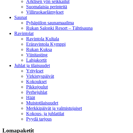
Arktisen yön seikkailut
Suomalaisia perinteitä
Villiruokaelämykset
Saunat
Pyhäpiilon saunamaailma
Rukan Salonki Resort – Tähtisauna
Ravintolat
Ravintola Kultala
Eräravintola Kymppi
Rukan Kuksa
Viinitasting
Lahjakortit
Juhlat ja tilaisuudet
Yritykset
Virkistyspäivät
Kokoukset
Pikkujoulut
Perhejuhlat
Häät
Muistotilaisuudet
Merkkipäivät ja valmistujaiset
Kokous- ja juhlatilat
Pyydä tarjous
Lomapaketit