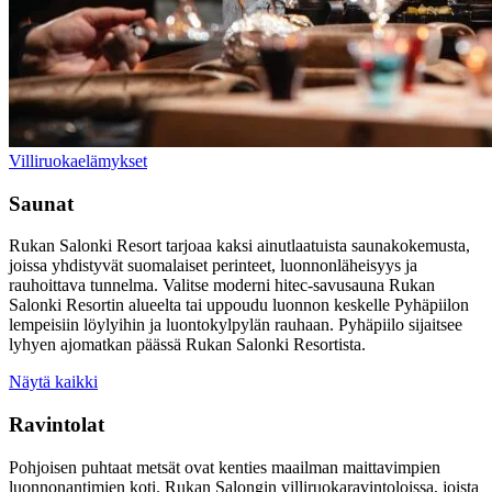
Villiruokaelämykset
Saunat
Rukan Salonki Resort tarjoaa kaksi ainutlaatuista saunakokemusta,
joissa yhdistyvät suomalaiset perinteet, luonnonläheisyys ja
rauhoittava tunnelma. Valitse moderni hitec-savusauna Rukan
Salonki Resortin alueelta tai uppoudu luonnon keskelle Pyhäpiilon
lempeisiin löylyihin ja luontokylpylän rauhaan. Pyhäpiilo sijaitsee
lyhyen ajomatkan päässä Rukan Salonki Resortista.
Näytä kaikki
Ravintolat
Pohjoisen puhtaat metsät ovat kenties maailman maittavimpien
luonnonantimien koti. Rukan Salongin villiruokaravintoloissa, joista