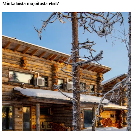
Minkälaista majoitusta etsit?