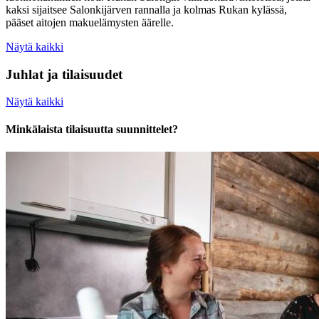
kaksi sijaitsee Salonkijärven rannalla ja kolmas Rukan kylässä,
pääset aitojen makuelämysten äärelle.
Näytä kaikki
Juhlat ja tilaisuudet
Näytä kaikki
Minkälaista tilaisuutta suunnittelet?