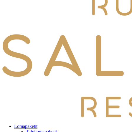
Lomapaketit
Talvilomapaketit