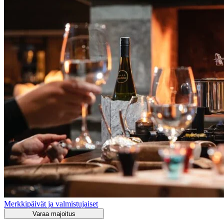
Merkkipäivät ja valmistujaiset
Varaa majoitus