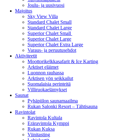
Joulu- ja uusivuosi
Majoitus
Sky View Villa
Standard Chalet Small
Standard Chalet Large
Superior Chalet Small
Superior Chalet Large
Superior Chalet Extra Large
Varaus- ja peruutusehdot
Aktiviteetit
Moottorikelkkasafarit & Ice Karting
Arktiset eläimet
Luonnon rauhassa
Arktisen yön seikkailut
Suomalaisia perinteitä
Villiruokaelämykset
Saunat
Pyhäpiilon saunamaailma
Rukan Salonki Resort – Tähtisauna
Ravintolat
Ravintola Kultala
Eräravintola Kymppi
Rukan Kuksa
Viinitasting