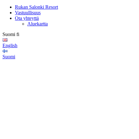
Rukan Salonki Resort
Vastuullisuus
Ota yhteyttä
Aluekartta
Suomi
fi
English
Suomi