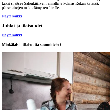
kaksi sijaitsee Salonkijärven rannalla ja kolmas Rukan kylässä,
pääset aitojen makuelämysten äärelle.
Näytä kaikki
Juhlat ja tilaisuudet
Näytä kaikki
Minkälaista tilaisuutta suunnittelet?