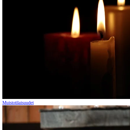
Muistotilaisuudet