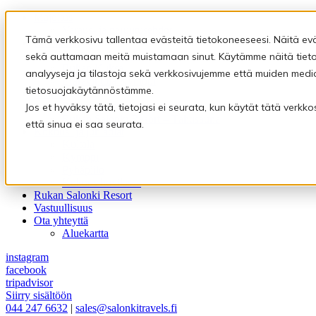
Majoitus
Varaus- ja peruutusehdot
Tämä verkkosivu tallentaa evästeitä tietokoneeseesi. Näitä ev
Ravintolat
Ravintola Kultala
sekä auttamaan meitä muistamaan sinut. Käytämme näitä tietoj
Rukan Kuksa
analyyseja ja tilastoja sekä verkkosivujemme että muiden medi
Eräravintola Kymppi
tietosuojakäytännöstämme.
Saunat
Pyhäpiilon saunamaailma
Jos et hyväksy tätä, tietojasi ei seurata, kun käytät tätä verk
Rukan Salonki Resort – Tähtisauna
että sinua ei saa seurata.
Kokous- ja juhlatilat
Kultala
Kymppi
Pyhäpiilo
Kokous huvilassa
Rukan Salonki Resort
Vastuullisuus
Ota yhteyttä
Aluekartta
instagram
facebook
tripadvisor
Siirry sisältöön
044 247 6632
|
sales@salonkitravels.fi