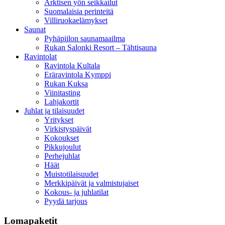
Arktisen yön seikkailut
Suomalaisia perinteitä
Villiruokaelämykset
Saunat
Pyhäpiilon saunamaailma
Rukan Salonki Resort – Tähtisauna
Ravintolat
Ravintola Kultala
Eräravintola Kymppi
Rukan Kuksa
Viinitasting
Lahjakortit
Juhlat ja tilaisuudet
Yritykset
Virkistyspäivät
Kokoukset
Pikkujoulut
Perhejuhlat
Häät
Muistotilaisuudet
Merkkipäivät ja valmistujaiset
Kokous- ja juhlatilat
Pyydä tarjous
Lomapaketit