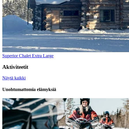
Superior Chalet Extra Large
Aktiviteetit
Näytä kaikki
Unohtumattomia elämyksiä