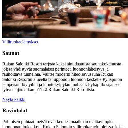
Villiruokaelämykset
Saunat
Rukan Salonki Resort tarjoaa kaksi ainutlaatuista saunakokemusta,
joissa yhdistyvät suomalaiset perinteet, luonnonläheisyys ja
rauhoittava tunnelma. Valitse moderni hitec-savusauna Rukan
Salonki Resortin alueelta tai uppoudu luonnon keskelle Pyhäpiilon
lempeisiin löylyihin ja luontokylpylän rauhaan. Pyhäpiilo sijaitsee
lyhyen ajomatkan päässä Rukan Salonki Resortista.
Näytä kaikki
Ravintolat
Pohjoisen puhtaat metsät ovat kenties maailman maittavimpien
luonnonantimien koti. Rukan Salongin villiruokaravintoloissa, joista