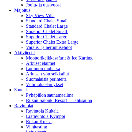
Joulu- ja uusivuosi
Majoitus
Sky View Villa
Standard Chalet Small
Standard Chalet Large
Superior Chalet Small
Superior Chalet Large
Superior Chalet Extra Large
Varaus- ja peruutusehdot
Aktiviteetit
Moottorikelkkasafarit & Ice Karting
Arktiset eläimet
Luonnon rauhassa
Arktisen yön seikkailut
Suomalaisia perinteitä
Villiruokaelämykset
Saunat
Pyhäpiilon saunamaailma
Rukan Salonki Resort – Tähtisauna
Ravintolat
Ravintola Kultala
Eräravintola Kymppi
Rukan Kuksa
Viinitasting