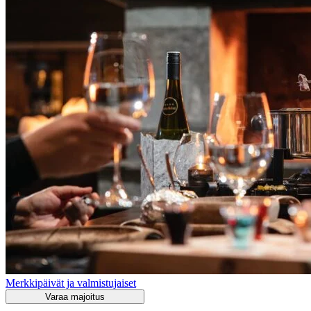
Merkkipäivät ja valmistujaiset
Varaa majoitus