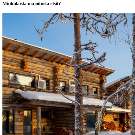
Minkälaista majoitusta etsit?