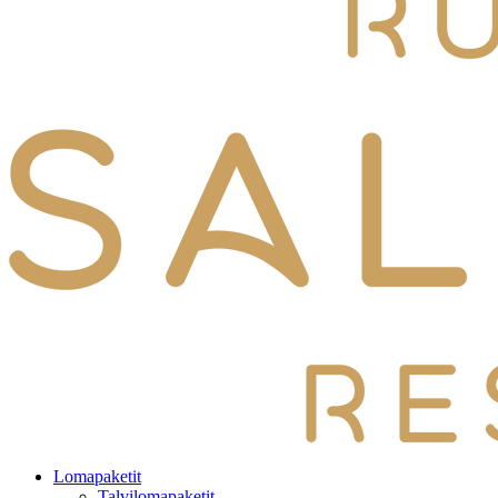
Lomapaketit
Talvilomapaketit