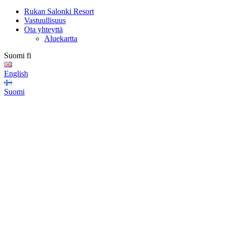
Rukan Salonki Resort
Vastuullisuus
Ota yhteyttä
Aluekartta
Suomi
fi
English
Suomi